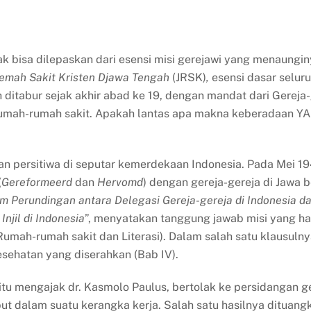
k bisa dilepaskan dari esensi misi gerejawi yang menaunginy
emah Sakit Kristen Djawa Tengah
(JRSK)
,
esensi dasar selur
 ditabur sejak akhir abad ke 19, dengan mandat dari Gereja
rumah-rumah sakit. Apakah lantas apa makna keberadaan 
an persitiwa di seputar kemerdekaan Indonesia. Pada Mei 19
(
Gereformeerd
dan
Hervomd
) dengan gereja-gereja di Jawa 
m Perundingan antara Delegasi Gereja-gereja di Indonesia d
njil di Indonesia
”, menyatakan tanggung jawab misi yang har
Rumah-rumah sakit dan Literasi). Dalam salah satu klausuln
sehatan yang diserahkan (Bab IV).
a itu mengajak dr. Kasmolo Paulus, bertolak ke persidangan 
ut dalam suatu kerangka kerja. Salah satu hasilnya dituang