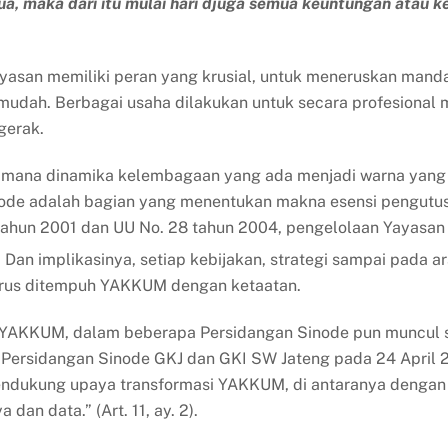
a, maka dari itu mulai hari djuga semua keuntungan atau ke
ayasan memiliki peran yang krusial, untuk meneruskan manda
mudah. Berbagai usaha dilakukan untuk secara profesional 
gerak.
i mana dinamika kelembagaan yang ada menjadi warna yang
de adalah bagian yang menentukan makna esensi pengutus
ahun 2001 dan UU No. 28 tahun 2004, pengelolaan Yayasan 
1
Dan implikasinya, setiap kebijakan, strategi sampai pada ar
arus ditempuh YAKKUM dengan ketaatan.
gi YAKKUM, dalam beberapa Persidangan Sinode pun muncul
 Persidangan Sinode GKJ dan GKI SW Jateng pada 24 April 2
ndukung upaya transformasi YAKKUM, di antaranya denga
dan data.” (Art. 11, ay. 2).