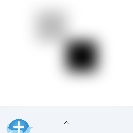
Back
To